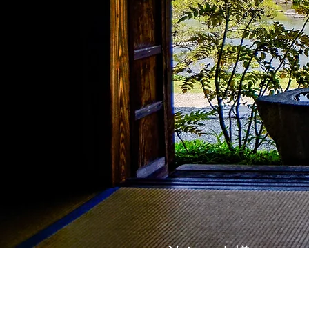
熊本市内
一泊お一人様3,500
円～