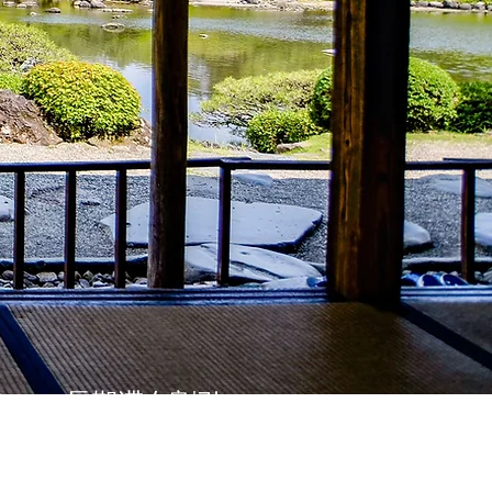
な格安旅館
街
長期滞在割引
あります